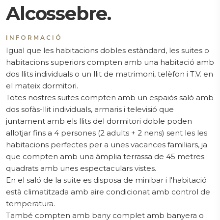
Alcossebre.
INFORMACIÓ
Igual que les habitacions dobles estàndard, les suites o
habitacions superiors compten amb una habitació amb
dos llits individuals o un llit de matrimoni, telèfon i T.V. en
el mateix dormitori.
Totes nostres suites compten amb un espaiós saló amb
dos sofàs-llit individuals, armaris i televisió que
juntament amb els llits del dormitori doble poden
allotjar fins a 4 persones (2 adults + 2 nens) sent les les
habitacions perfectes per a unes vacances familiars, ja
que compten amb una àmplia terrassa de 45 metres
quadrats amb unes espectaculars vistes.
En el saló de la suite es disposa de minibar i l'habitació
està climatitzada amb aire condicionat amb control de
temperatura.
També compten amb bany complet amb banyera o