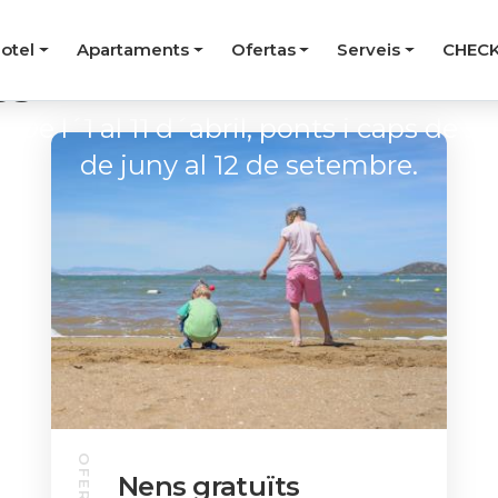
otel
Apartaments
Ofertas
Serveis
CHECK
Adults
Nens
es
De l´1 al 11 d´abril, ponts i caps de s
de juny al 12 de setembre.
OFERTA
Nens gratuïts