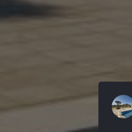
sconexión
, muy amplia