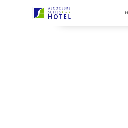
UNA EXPERIÈNCIA INOBLIDABLE
H
Ofertes destacad
Dates d´obertura de l´hotel: 