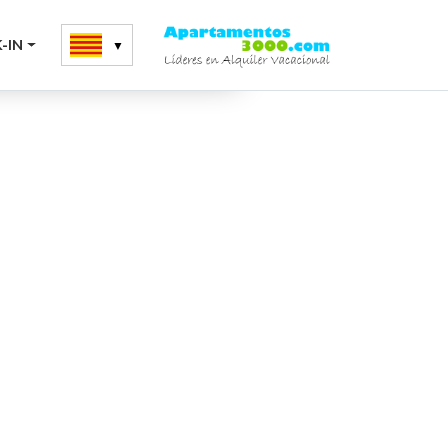
-IN
etmana d´abril i maig i del 12